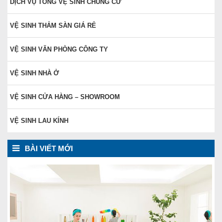
DỊCH VỤ TỔNG VỆ SINH CHUNG CƯ
VỆ SINH THẢM SÀN GIÁ RẺ
VỆ SINH VĂN PHÒNG CÔNG TY
VỆ SINH NHÀ Ở
VỆ SINH CỬA HÀNG – SHOWROOM
VỆ SINH LAU KÍNH
BÀI VIẾT MỚI