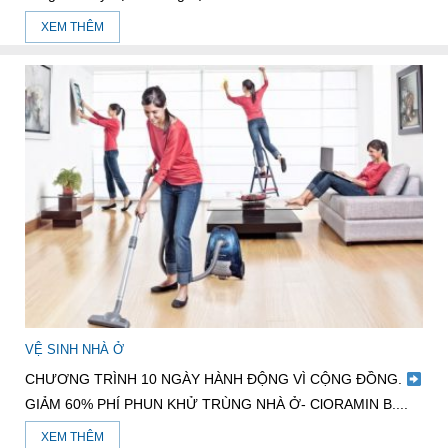
XEM THÊM
VỆ SINH NHÀ Ở
CHƯƠNG TRÌNH 10 NGÀY HÀNH ĐỘNG VÌ CỘNG ĐỒNG.
GIẢM 60% PHÍ PHUN KHỬ TRÙNG NHÀ Ở- ClORAMIN B....
XEM THÊM