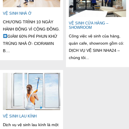
VỆ SINH NHÀ Ở
CHƯƠNG TRÌNH 10 NGÀY
VỆ SINH CỬA HÀNG –
SHOWROOM
HÀNH ĐỘNG VÌ CỘNG ĐỒNG.
Công việc vệ sinh của hàng,
GIẢM 60% PHÍ PHUN KHỬ
quán cafe, showroom gồm có:
TRÙNG NHÀ Ở- ClORAMIN
DỊCH VỤ VỆ SINH NHA24 –
B....
chúng tôi...
VỆ SINH LAU KÍNH
Dịch vụ vệ sinh lau kính là một